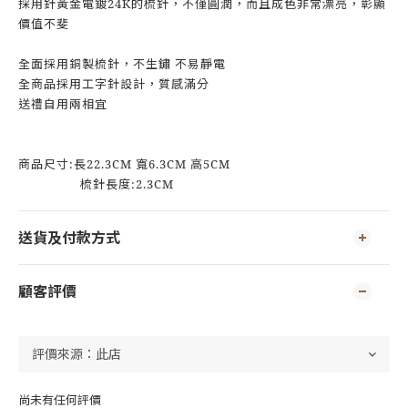
採用針黃金電鍍24K的梳針，不僅圓潤，而且成色非常漂亮，彰顯
價值不斐
全面採用銅製梳針，不生鏽 不易靜電
全商品採用工字針設計，質感滿分
送禮自用兩相宜
商品尺寸:長22.3CM 寬6.3CM 高5CM
梳針長度:2.3CM
送貨及付款方式
顧客評價
尚未有任何評價