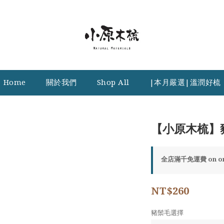
Home
關於我們
Shop All
|本月嚴選|溫潤好梳
【小原木梳】
全店滿千免運費 on or
NT$260
豬鬃毛選擇