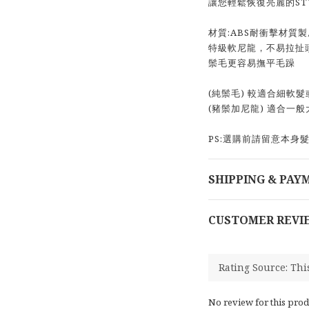
讓您輕鬆恢復亮麗的ST
材質:ABS耐衝擊材質
特級軟尼龍，不易拉扯
鬃毛更容易撫平毛躁
(純鬃毛) 較適合細軟
(豬鬃加尼龍) 適合一
PS:選購前請留意本身
SHIPPING & PAY
CUSTOMER REVI
No review for this prod