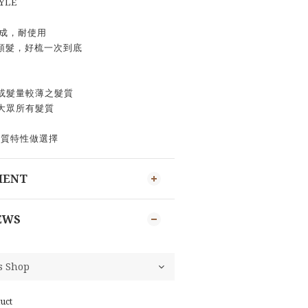
YLE
製成，耐使用
頭髮，好梳一次到底
髮或髮量較薄之髮質
般大眾所有髮質
髮質特性做選擇
MENT
EWS
uct