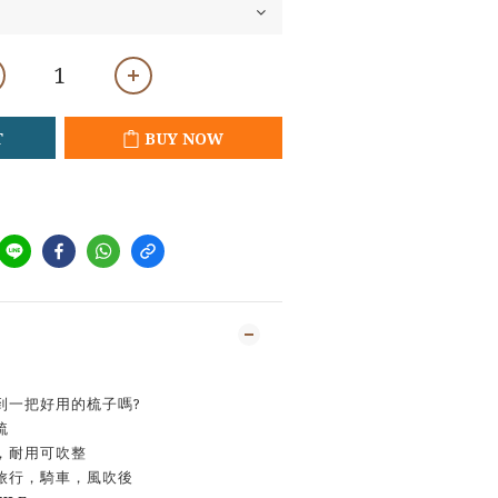
T
BUY NOW
到一把好用的梳子嗎?
梳
，耐用可吹整
旅行，騎車，風吹後