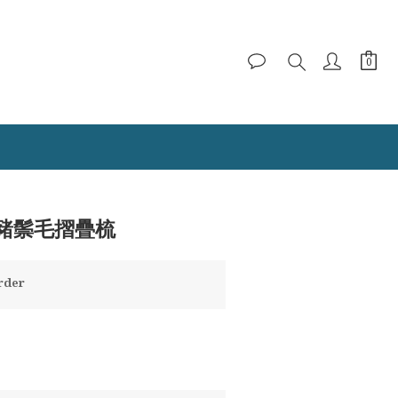
BUY NOW
豬鬃毛摺疊梳
der